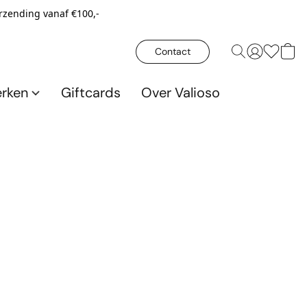
erzending vanaf €100,-
Contact
rken
Giftcards
Over Valioso