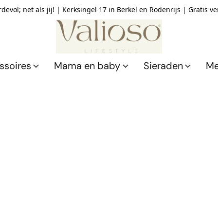
devol; net als jij! | Kerksingel 17 in Berkel en Rodenrijs | Gratis v
ssoires
Mama en baby
Sieraden
Me