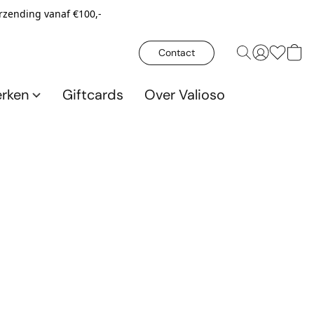
erzending vanaf €100,-
Contact
rken
Giftcards
Over Valioso