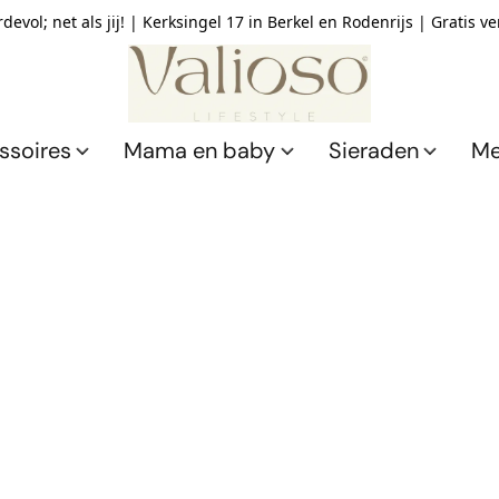
devol; net als jij! | Kerksingel 17 in Berkel en Rodenrijs | Gratis v
ssoires
Mama en baby
Sieraden
Me