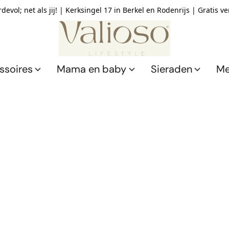
devol; net als jij! | Kerksingel 17 in Berkel en Rodenrijs | Gratis v
ssoires
Mama en baby
Sieraden
Me