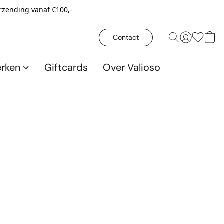
erzending vanaf €100,-
Contact
rken
Giftcards
Over Valioso