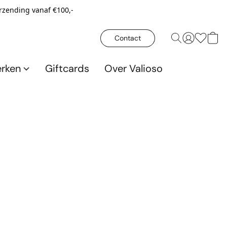
erzending vanaf €100,-
Contact
rken
Giftcards
Over Valioso