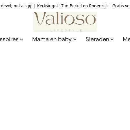
devol; net als jij! | Kerksingel 17 in Berkel en Rodenrijs | Gratis v
ssoires
Mama en baby
Sieraden
Me