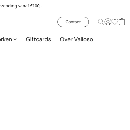
erzending vanaf €100,-
Contact
rken
Giftcards
Over Valioso