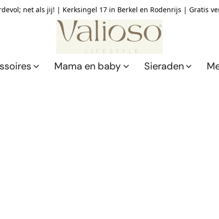
devol; net als jij! | Kerksingel 17 in Berkel en Rodenrijs | Gratis v
ssoires
Mama en baby
Sieraden
Me