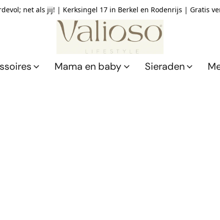
devol; net als jij! | Kerksingel 17 in Berkel en Rodenrijs | Gratis v
ssoires
Mama en baby
Sieraden
Me