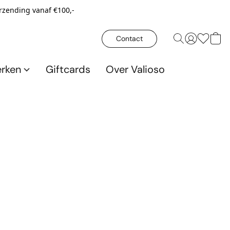
erzending vanaf €100,-
Contact
rken
Giftcards
Over Valioso