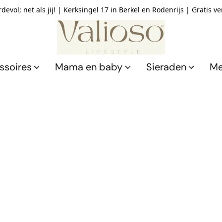
devol; net als jij! | Kerksingel 17 in Berkel en Rodenrijs | Gratis v
ssoires
Mama en baby
Sieraden
Me