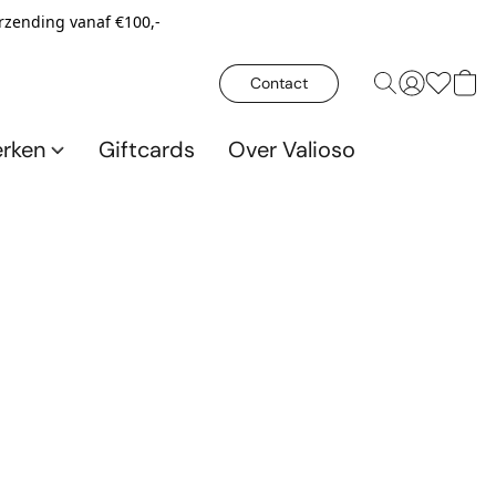
erzending vanaf €100,-
Contact
rken
Giftcards
Over Valioso