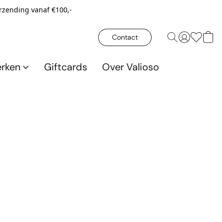
erzending vanaf €100,-
Contact
rken
Giftcards
Over Valioso