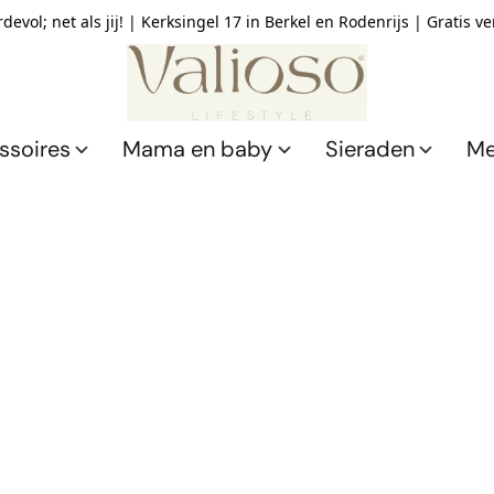
devol; net als jij! | Kerksingel 17 in Berkel en Rodenrijs | Gratis v
ssoires
Mama en baby
Sieraden
Me