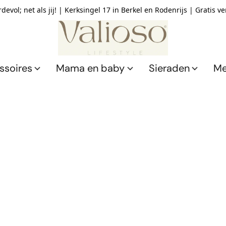
devol; net als jij! | Kerksingel 17 in Berkel en Rodenrijs | Gratis v
ssoires
Mama en baby
Sieraden
Me