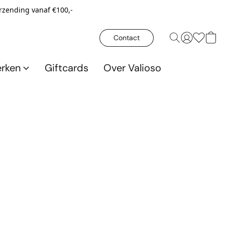
erzending vanaf €100,-
Contact
rken
Giftcards
Over Valioso