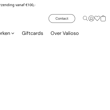
erzending vanaf €100,-
Contact
rken
Giftcards
Over Valioso