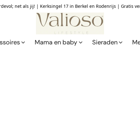
devol; net als jij! | Kerksingel 17 in Berkel en Rodenrijs | Gratis v
ssoires
Mama en baby
Sieraden
Me